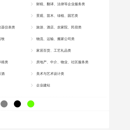
财税、翻译、法律等企业服务类
景观、
苗木
、绿植、园艺类
仪器仪表类
旅游
、酒店、农家院、民宿类
畜牧
物流
、运输、搬家公司类
家居百货、
工艺礼品
类
养殖
类
房地产、中介、物业、社区服务类
茶酒
美术与艺术
设计
类
企业建站