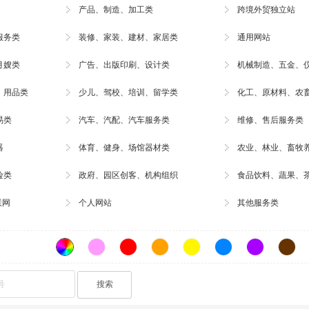
产品、制造、加工类
跨境外贸独立站
服务类
装修
、家装、建材、家居类
通用网站
月嫂类
广告
、出版印刷、
设计
类
机械制造、五金、
、用品类
少儿、驾校、培训、留学类
化工、原材料、农
易类
汽车、汽配、
汽车服务
类
维修
、售后服务类
器
体育、
健身
、场馆器材类
农业、林业、
畜牧
险类
政府、园区创客、机构组织
食品饮料、蔬果、
联网
个人网站
其他服务类
搜索